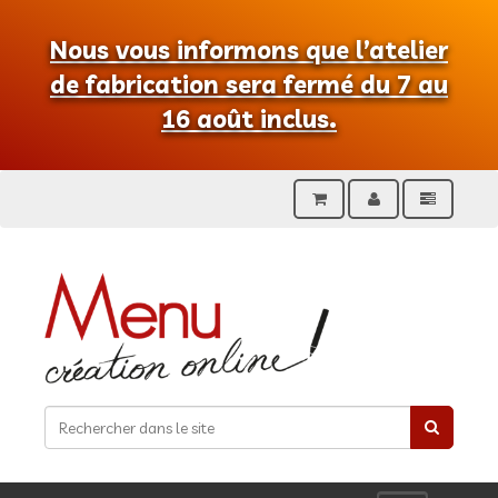
Nous vous informons que l’atelier
de fabrication sera fermé du 7 au
16 août inclus.