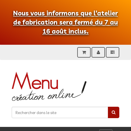
Nous vous informons que l’atelier
de fabrication sera fermé du 7 au
16 août inclus.