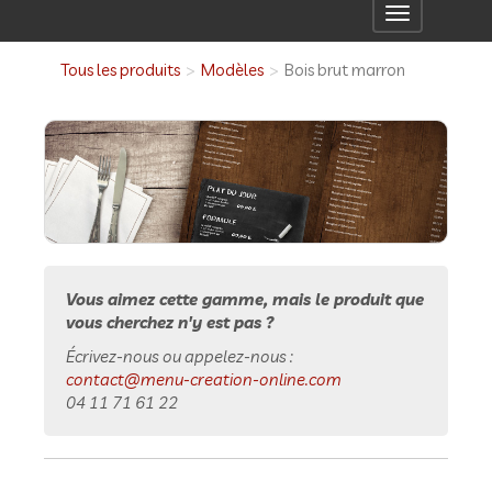
Toggle
navigation
Tous les produits
Modèles
Bois brut marron
Vous aimez cette gamme, mais le produit que
vous cherchez n'y est pas ?
Écrivez-nous ou appelez-nous :
contact@menu-creation-online.com
04 11 71 61 22