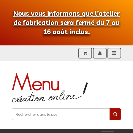
Nous vous informons que l’atelier
de fabrication sera fermé du 7 au
16 août inclus.