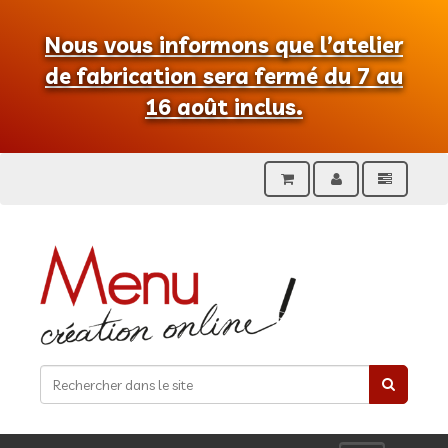
Nous vous informons que l’atelier
de fabrication sera fermé du 7 au
16 août inclus.