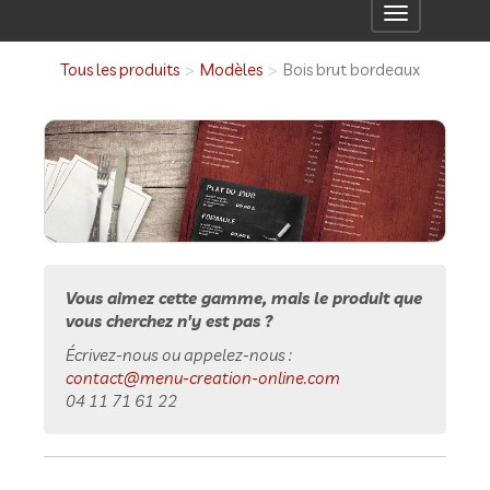
Toggle
navigation
Tous les produits
Modèles
Bois brut bordeaux
Vous aimez cette gamme, mais le produit que
vous cherchez n'y est pas ?
Écrivez-nous ou appelez-nous :
contact@menu-creation-online.com
04 11 71 61 22