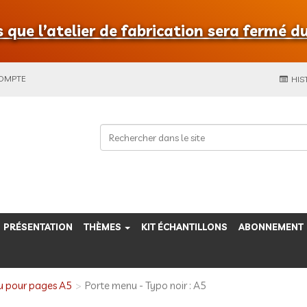
que l’atelier de fabrication sera fermé du
COMPTE
HIS
PRÉSENTATION
THÈMES
KIT ÉCHANTILLONS
ABONNEMENT
u pour pages A5
Porte menu - Typo noir : A5