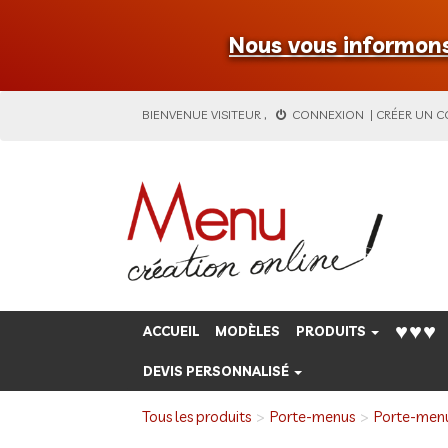
Nous vous informons 
BIENVENUE
VISITEUR
,
CONNEXION
|
CRÉER UN 
♥♥♥
ACCUEIL
MODÈLES
PRODUITS
DEVIS PERSONNALISÉ
Tous les produits
Porte-menus
Porte-men