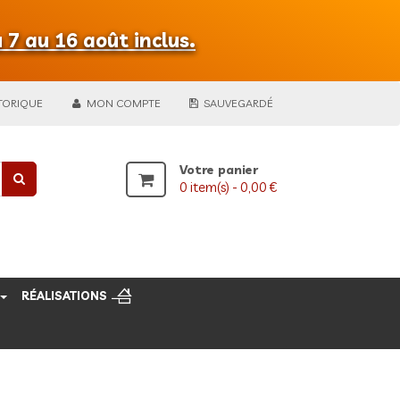
 7 au 16 août inclus.
TORIQUE
MON COMPTE
SAUVEGARDÉ
Votre panier
0
item(s) -
0,00 €
RÉALISATIONS