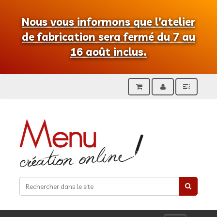
Nous vous informons que l’atelier
de fabrication sera fermé du 7 au
16 août inclus.