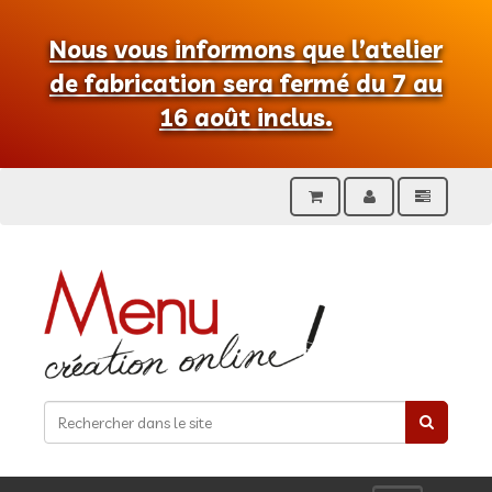
Nous vous informons que l’atelier
de fabrication sera fermé du 7 au
16 août inclus.