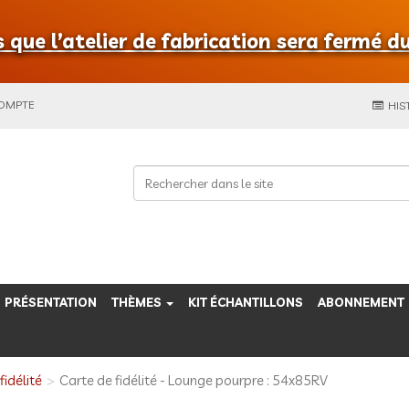
que l’atelier de fabrication sera fermé du
COMPTE
HIS
PRÉSENTATION
THÈMES
KIT ÉCHANTILLONS
ABONNEMENT
fidélité
Carte de fidélité - Lounge pourpre : 54x85RV