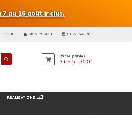
 7 au 16 août inclus.
TORIQUE
MON COMPTE
SAUVEGARDÉ
Votre panier
0
item(s) -
0,00 €
RÉALISATIONS