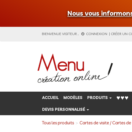
Nous vous informons 
BIENVENUE
VISITEUR
,
CONNEXION
|
CRÉER UN 
♥♥♥
ACCUEIL
MODÈLES
PRODUITS
DEVIS PERSONNALISÉ
Tous les produits
Cartes de visite / Cartes de 